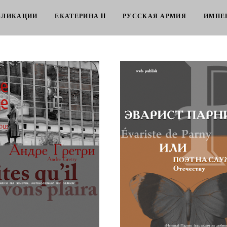
БЛИКАЦИИ
ЕКАТЕРИНА II
РУССКАЯ АРМИЯ
ИМПЕР
ретри. Отрывки из жизни,
Эварист Парни́, или поэ
писанные им самим
службе Отечеству