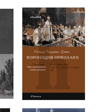
.
 фон
Ричард Х. Дэвис. Коронация
Николая II
.