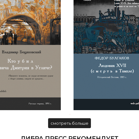
 Боцяновский. Кто убил
Фёдор Булгаков. Людовик
ича Дмитрия в Угличе?
(смерть в Тампле)
.
смотреть больше
ЛИБРА ПРЕСС РЕКОМЕНДУЕТ