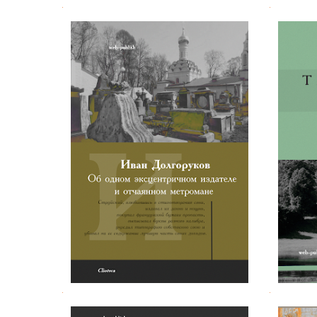
.
.
И. М. Долгоруков. Об одном
Павел Щ
эксцентричном издателе
.
.