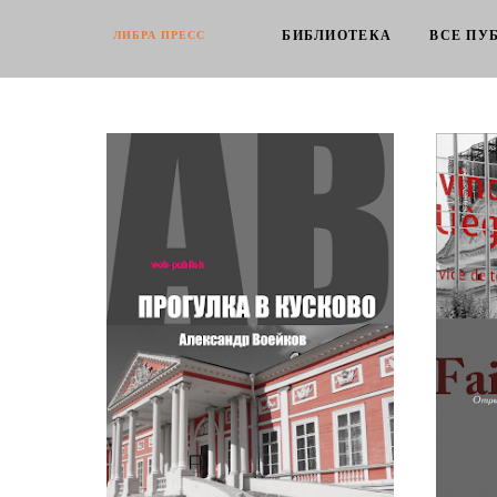
БИБЛИОТЕКА
ВСЕ ПУ
ЛИБРА ПРЕСС
Александр Воейков. Прогулка в
Андре Г
Кускове
на