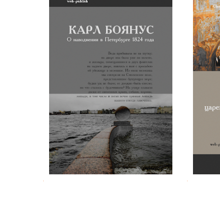
Карл Боянус. О наводнении в
В. Ф.
Петербурге 1824 г.
царев
.
.