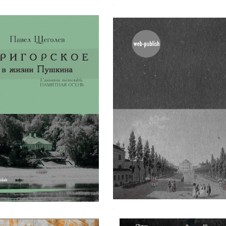
.
еголев. Быт Тригорского
Любовь Гёте и Шарлотты
в жизни Пушкина
Штейн
.