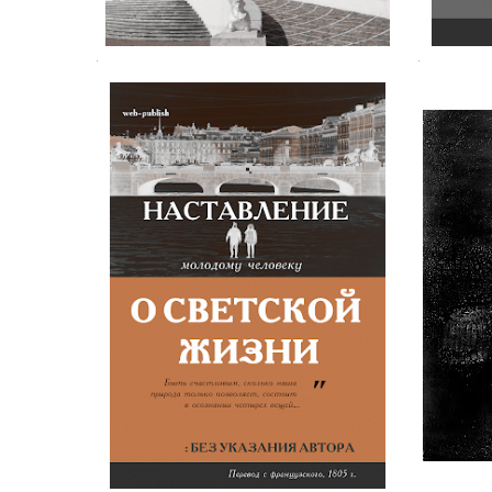
.
.
Наставление молодому человеку
Джон
о светской жизни