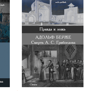
 XVII
Адольф Берже. Смерть А. С.
Грибоедова
.