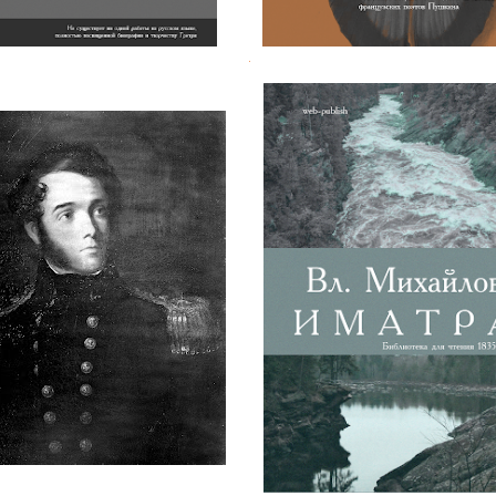
.
 Мюррей. Капитан сэр
Вл. Михайлов. Водопад И
Джордж Бак