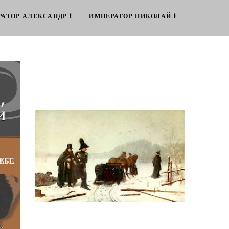
АТОР АЛЕКСАНДР I
ИМПЕРАТОР НИКОЛАЙ I
т на
Николай Лесков. Иезуит Гагарин в
деле Пушкина