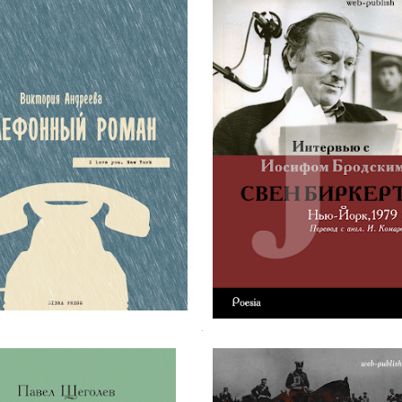
я Андреева. Телефонный
Свен Биркертс. Интерв
роман
Иосифом Бродским
.