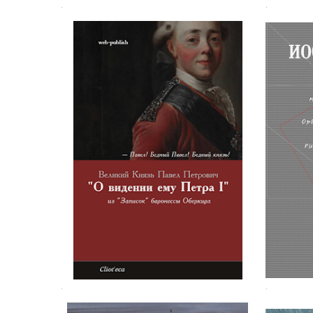
.
.
Великий Князь Павел Петрович "о
Иосиф
видении ему Петра I"
.
.