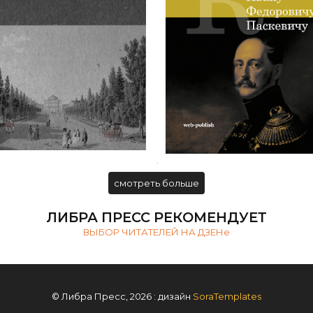
ска А. С. Пушкина с П. Я.
Письма Николая I к князю
Чаадаевым
Фёдоровичу Паскеви
.
смотреть больше
ЛИБРА ПРЕСС РЕКОМЕНДУЕТ
ВЫБОР ЧИТАТЕЛЕЙ НА ДЗЕНе
© Либра Пресс, 2026 : дизайн
SoraTemplates