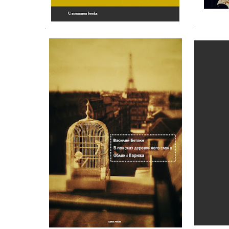
.
.
Василий Бетаки. Облики Парижа
Узник