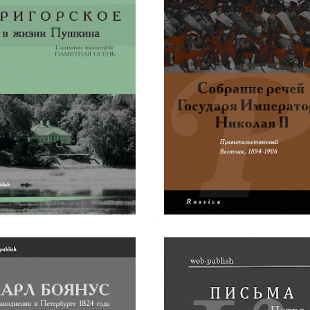
еголев. Быт Тригорского
Собрание речей Импера
в жизни Пушкина
Николая II
.