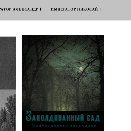
АТОР АЛЕКСАНДР I
ИМПЕРАТОР НИКОЛАЙ I
сти
Заколдованный сад: 13 замогильных
рассказов