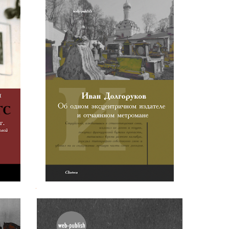
ью с
И. М. Долгоруков. Об одном
эксцентричном издателе
.