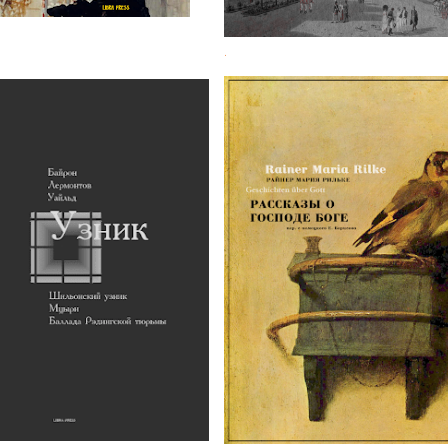
.
Р. М. Рильке. Рассказы о Г
: поэтический сборник
Боге