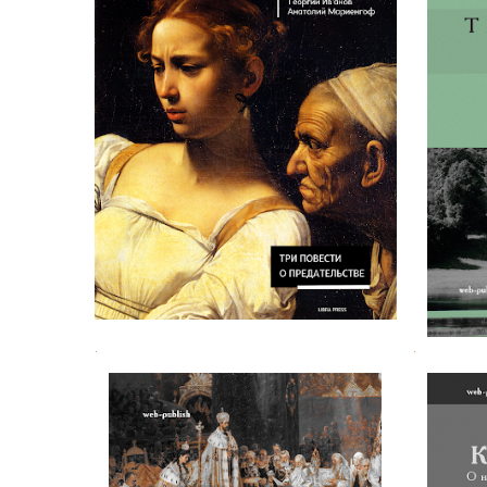
Et la mort: три повести о
Павел Щ
предательстве
.
.