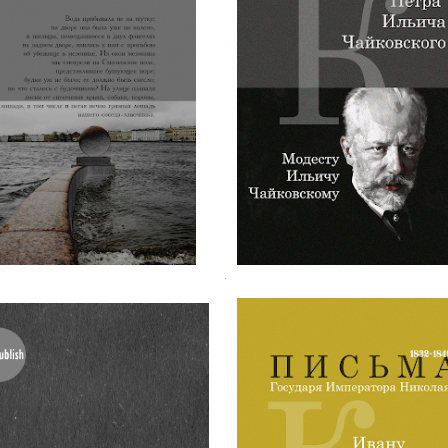
Боянус. О наводнении в
Шесть писем П. И. Чайковс
Петербурге 1824 г.
братьям
.