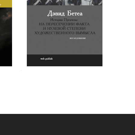
 Ивану
Дэвид Бетеа. История Пугачева
чу
.