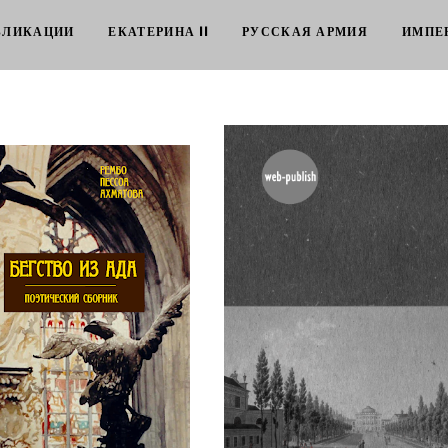
БЛИКАЦИИ
ЕКАТЕРИНА II
РУССКАЯ АРМИЯ
ИМПЕР
 из Ада : Рембо. Пессоа.
Г. В. Балицкий. Ведомо
Ахматова
времени Петра I