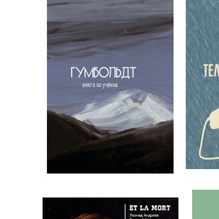
Виктори
Гумбольдт. Книга об учёном
.
.