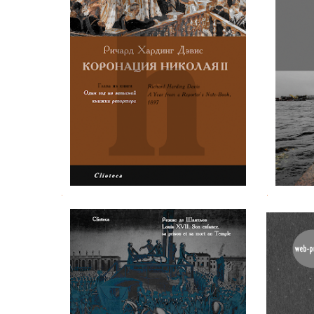
Ричард Х. Дэвис. Коронация
Карл 
Николая II
.
.