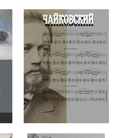
.
ные
Чайковский
.