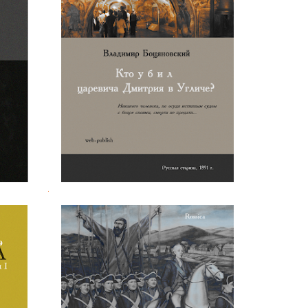
кого к
В. Ф. Боцяновский. Кто убил
царевича Дмитрия в Угличе?
.