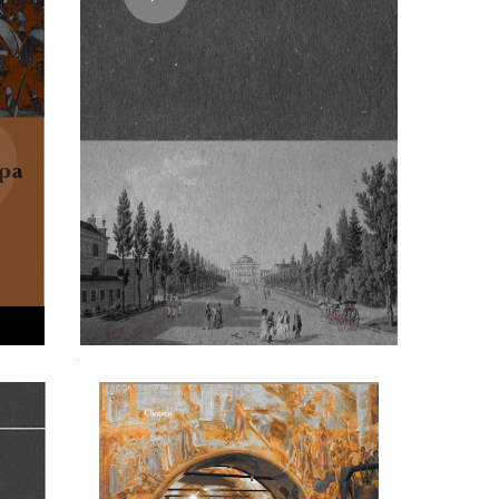
тора
Любовь Гёте и Шарлотты фон
Штейн
.