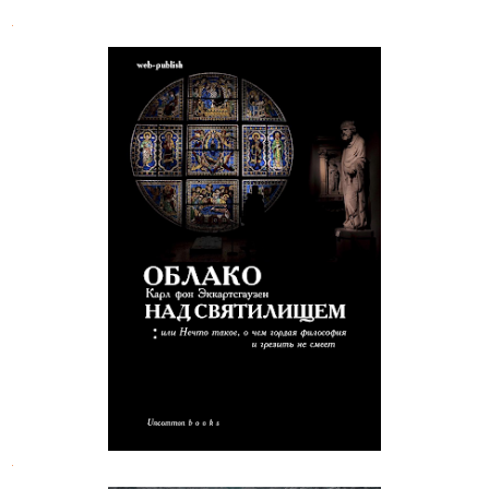
.
Карл фон Эккартсгаузен. Облако
над святилищем
.