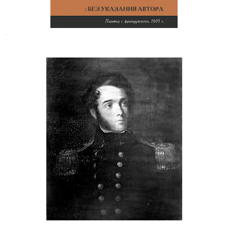
.
Джон Мюррей. Капитан сэр
Джордж Бак