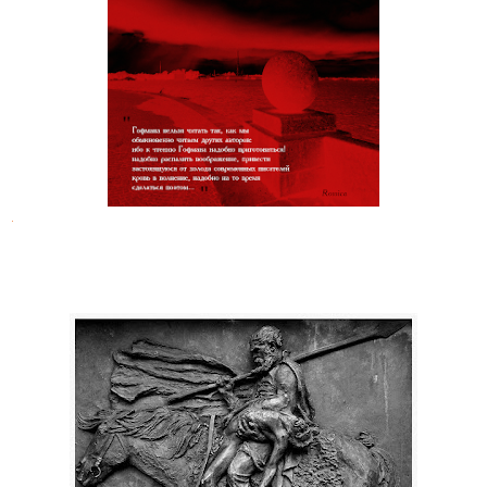
А. Ф. Воейков. Гофмановский вечер
.
Шарль Юбер Мильвуа. Искупление
Барда