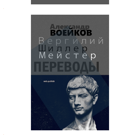
.
Александр Воейков. Переводы
Вергилия, Шиллера, Мейстера
.