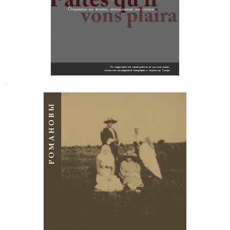
.
Романовы. Дневники, письма
великих княжон