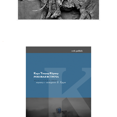
.
Карл Теодор Кёрнер. Роковая
встреча