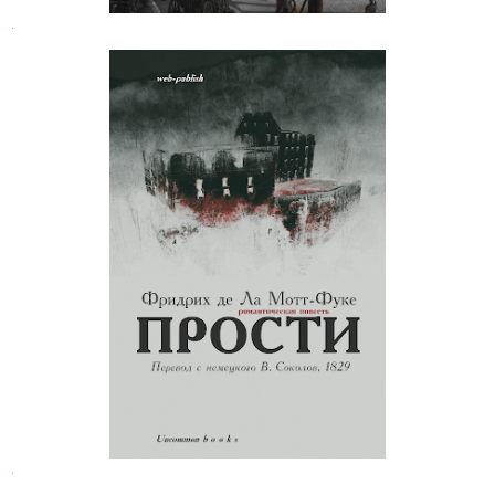
.
Фридрих де Ла Мотт-Фуке. Прости
.