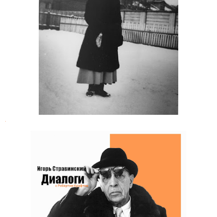
Письма Александры Феодоровны к
графине А. В. Гендриковой
.
Игорь Стравинский. Диалоги с