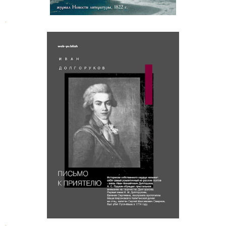
.
Иван Долгоруков. Письмо к
приятелю
.