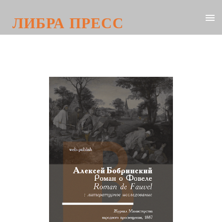
ЛИБРА ПРЕСС
Граф Андрей Бобринский. Роман о
Фовеле