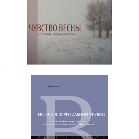
Чувство весны: антология немецкой
поэзии
.
Алексей Кораблинский. По-
дьявольски проведенный день