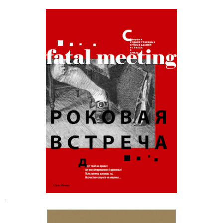
Роковая встреча : Сборник
художественных произведений
.