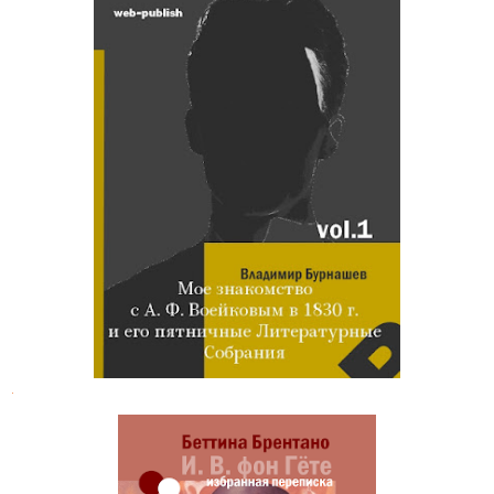
Владимир Бурнашев. Мое
знакомство с А. Ф. Воейковым в
1830 году
.