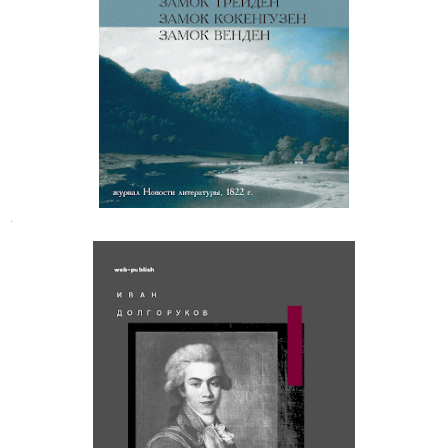
Отрывки из живописного
путешествия по Лифляндии
.
Иван Долгоруков. Письмо к
приятелю