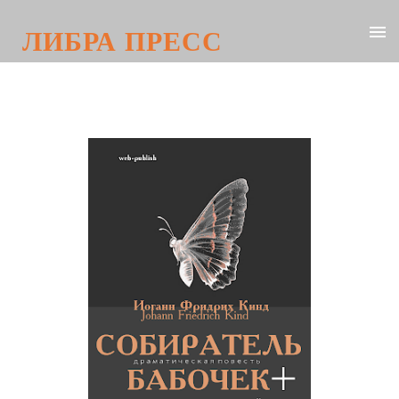
ЛИБРА ПРЕСС
Иоганн Фридрих Кинд. Собиратель
бабочек