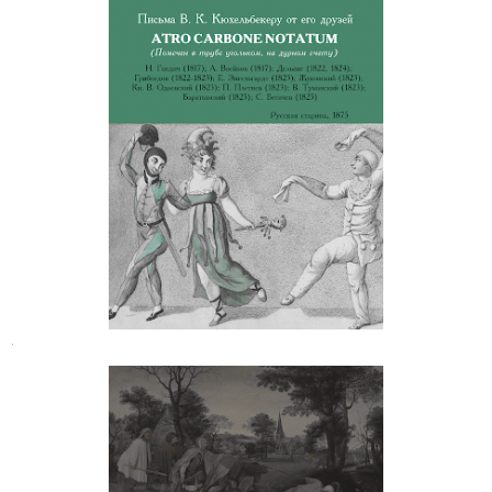
Atro carbone notatum. Письма В. К.
Кюхельбекеру от его друзей
.