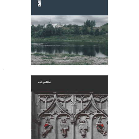
Петр Корбутовский. Избранные
рассказы
.
Барон Егор Розен. Путешествие по
Швейцарии