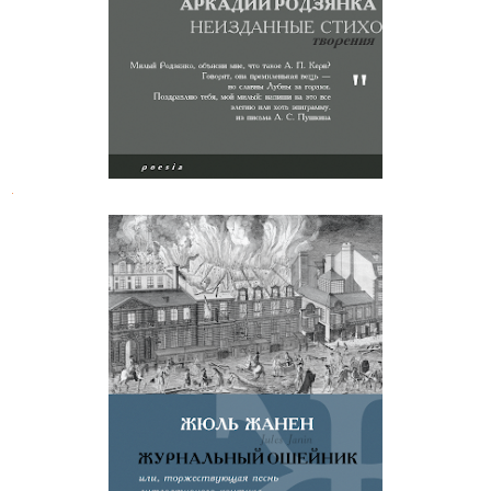
.
Жюль Жанен. Журнальный
ошейник