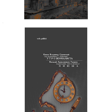
.
Князь Владимир Одоевский. Утро
журналиста