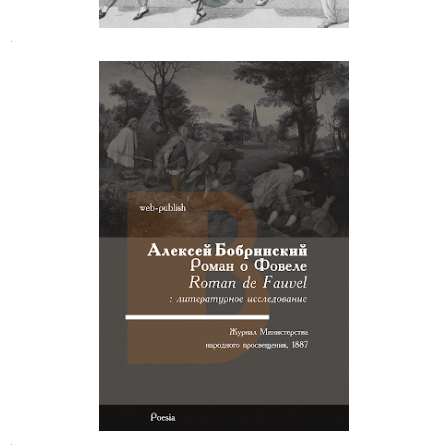
.
Граф Андрей Бобринский. Роман о
Фовеле
.