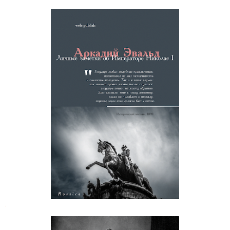
Аркадий Эвальд. Личные заметки
об Императоре Николае I
.