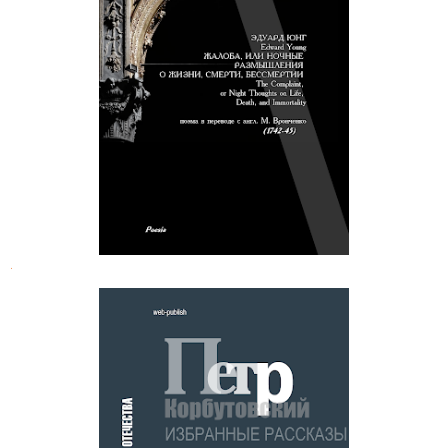
Эдуард Юнг. Жалоба, или ночные
размышления о жизни, смерти и
бессмертии
.