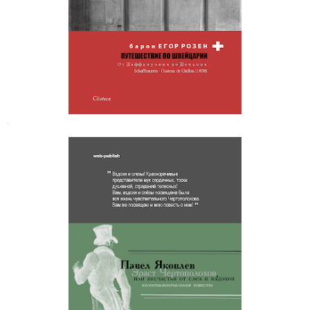
.
Павел Яковлев. Эраст
Чертополохов, или несчастия от
слез и вздохов