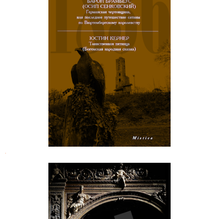
Барон Брамбеус. Германская
чертовщина
.