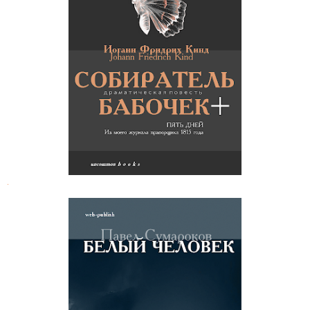
Иоганн Фридрих Кинд. Собиратель
бабочек
.