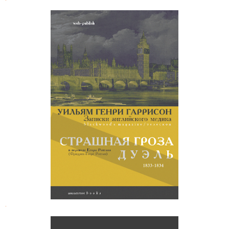
Уильям Генри Гаррисон. Записки
английского медика
.