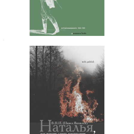
.
В.П.П. (Павел Яковлев). Наталья