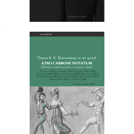
.
Atro carbone notatum. Письма В. К.
Кюхельбекеру от его друзей