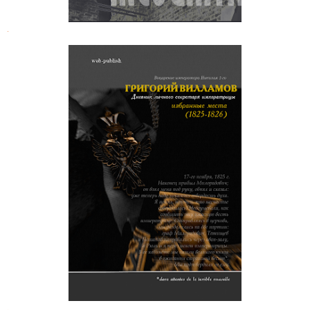
.
Григорий Вилламов. Дневник
личного секретаря императрицы
.