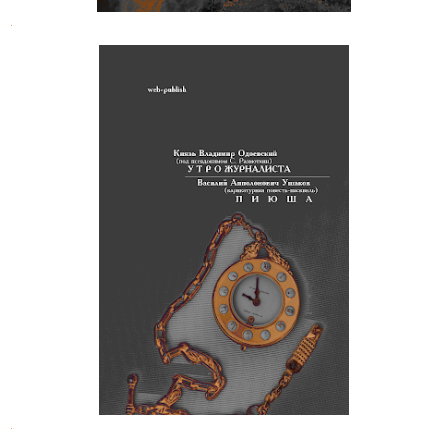
.
Князь Владимир Одоевский. Утро
журналиста
.