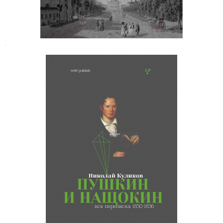
.
Н. И. Куликов. А. С. Пушкин и П. В.
Нащокин