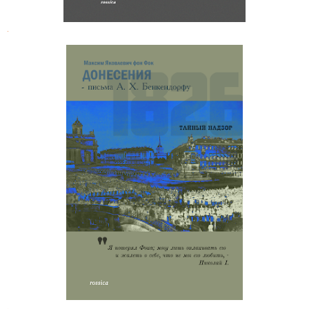
.
Максим Яковлевич фон Фок.
Донесения А. X. Бенкендорфу
.