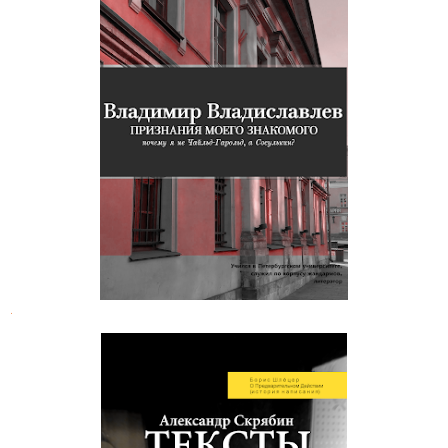
Владимир Владиславлев.
Признания моего знакомого
.