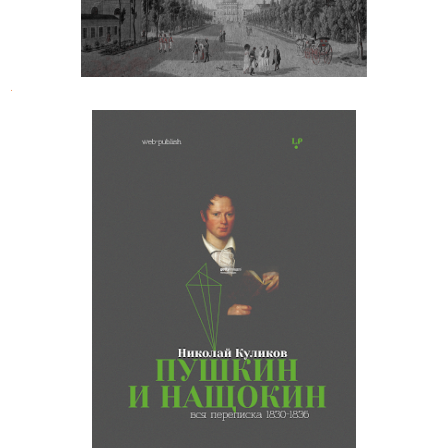
.
Н. И. Куликов. А. С. Пушкин и П. В.
Нащокин