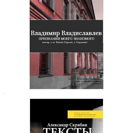
Владимир Владиславлев.
Признания моего знакомого
.