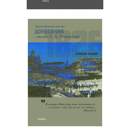
.
Максим Яковлевич фон Фок.
Донесения А. X. Бенкендорфу
.