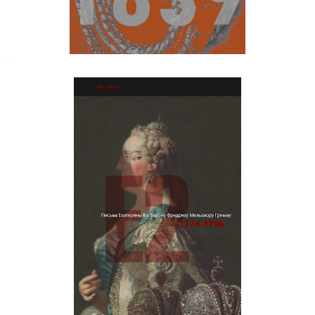
.
Письма Екатерины II к барону
Фридриху Мельхиору Гримму