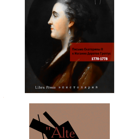
Письма императрицы Екатерины II
к Иоганне Доротее Гротгус 1770-
1778
.