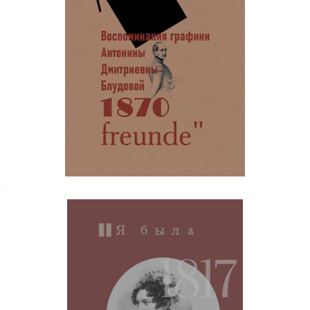
Антонина Дмитриевна Блудова.
Мои воспоминания
.