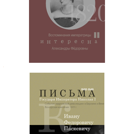
Императрица Александра
Федоровна. Воспоминания
.
Письма императора Николая
Павловича к князю И. Ф. Паскевичу