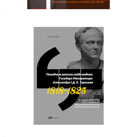
.
Дмитрий Климентьевич Тарасов.
Записки лейб-медика Александра I
.