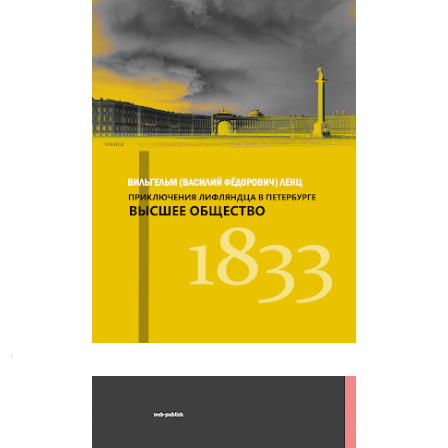
Василий Фёдорович Ленц.
Приключения лифляндца в
Петербурге
.