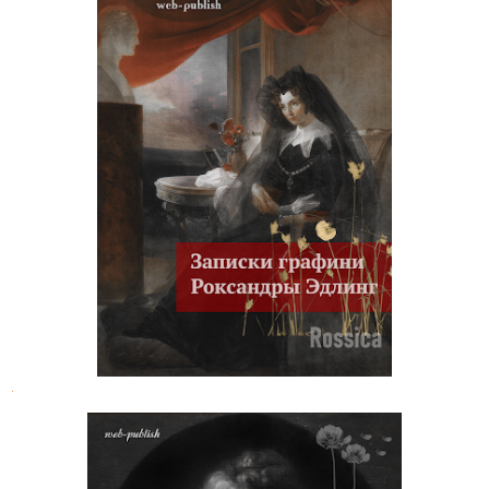
Графиня Роксандра Скарлатовна
Эдлинг. Записки с неизданной
французской рукописи 1829 года
.