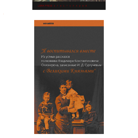
.
"Я воспитывался вместе с
Великими Князьями".
Воспоминания Владимира
Константиновича Оллонгрена
.