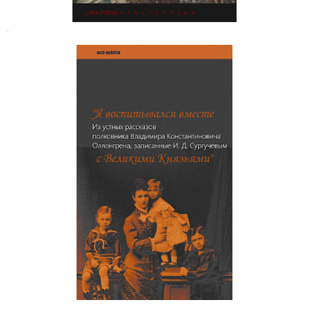
.
"Я воспитывался вместе с
Великими Князьями".
Воспоминания Владимира
Константиновича Оллонгрена
.