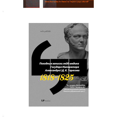
.
Дмитрий Климентьевич Тарасов.
Записки лейб-медика Александра I
.