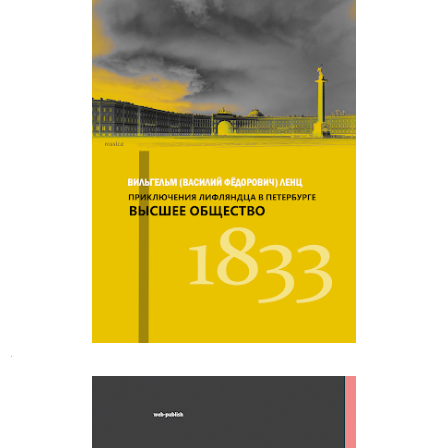
Василий Фёдорович Ленц.
Приключения лифляндца в
Петербурге
.