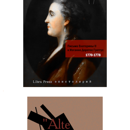
Письма императрицы Екатерины II
к Иоганне Доротее Гротгус 1770-
1778
.