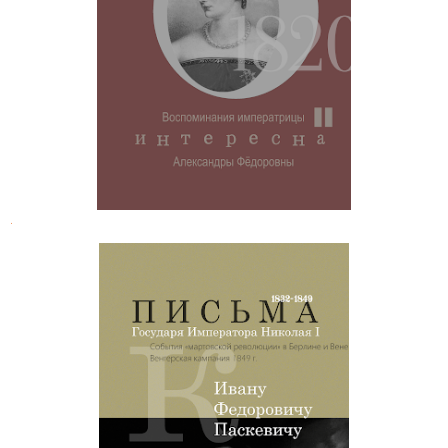
Императрица Александра
Федоровна. Воспоминания
.
Письма императора Николая
Павловича к князю И. Ф. Паскевичу