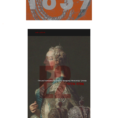
.
Письма Екатерины II к барону
Фридриху Мельхиору Гримму