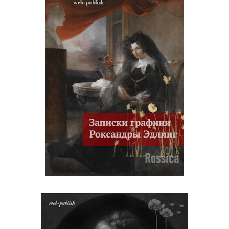
Графиня Роксандра Скарлатовна
Эдлинг. Записки с неизданной
французской рукописи 1829 года
.