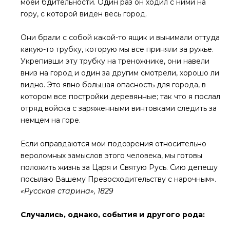
моей бдительности. Один раз он ходил с ними на
гору, с которой виден весь город.
Они брали с собой какой-то ящик и вынимали оттуда
какую-то трубку, которую мы все приняли за ружье.
Укрепивши эту трубку на треножнике, они навели
вниз на город и один за другим смотрели, хорошо ли
видно. Это явно большая опасность для города, в
котором все постройки деревянные; так что я послал
отряд войска с заряженными винтовками следить за
немцем на горе.
Если оправдаются мои подозрения относительно
вероломных замыслов этого человека, мы готовы
положить жизнь за Царя и Святую Русь. Сию депешу
посылаю Вашему Превосходительству с нарочным».
«Русская старина», 1829
Случались, однако, события и другого рода: