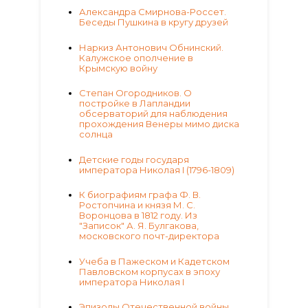
Александра Смирнова-Россет.
Беседы Пушкина в кругу друзей
Наркиз Антонович Обнинский.
Калужское ополчение в
Крымскую войну
Степан Огородников. О
постройке в Лапландии
обсерваторий для наблюдения
прохождения Венеры мимо диска
солнца
Детские годы государя
императора Николая I (1796-1809)
К биографиям графа Ф. В.
Ростопчина и князя М. С.
Воронцова в 1812 году. Из
"Записок" А. Я. Булгакова,
московского почт-директора
Учеба в Пажеском и Кадетском
Павловском корпусах в эпоху
императора Николая I
Эпизоды Отечественной войны