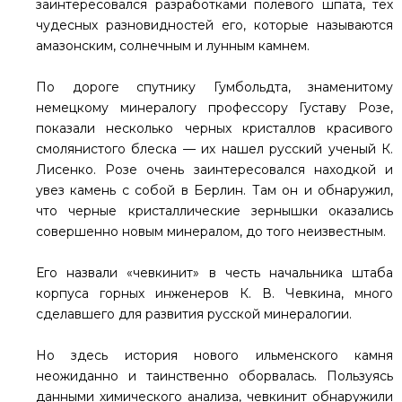
заинтересовался разработками полевого шпата, тех
чудесных разновидностей его, которые называются
амазонским, солнечным и лунным камнем.
По дороге спутнику Гумбольдта, знаменитому
немецкому минералогу профессору Густаву Розе,
показали несколько черных кристаллов красивого
смолянистого блеска — их нашел русский ученый К.
Лисенко. Розе очень заинтересовался находкой и
увез камень с собой в Берлин. Там он и обнаружил,
что черные кристаллические зернышки оказались
совершенно новым минералом, до того неизвестным.
Его назвали «чевкинит» в честь начальника штаба
корпуса горных инженеров К. В. Чевкина, много
сделавшего для развития русской минералогии.
Но здесь история нового ильменского камня
неожиданно и таинственно оборвалась. Пользуясь
данными химического анализа, чевкинит обнаружили