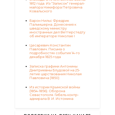
1812 года. Из "Записок" генерал-
майора Никифора Петровича
Ковальского
Барон Нильс Фредрик
Пальмшерна. Донесения к
шведскому министру
иностранных дел Веттерстедту
об императоре Николае I
Цесаревич Константин
Павлович. Письма о
подробностях события 14-го
декабря 1825 года
Записка графини Антонины
Дмитриевны Блудовой на 25-
летие царствования Николая
Павловича (1850)
Из истории Крымской войны
(1854-1856). Оборона
Севастополя. Гибель контр-
адмирала В. И. Истомина