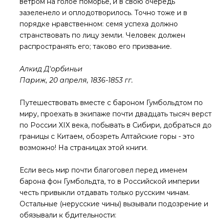
ветром на голое поморье, и в свою очередь
зазеленело и оплодотворилось. Точно тоже и в
порядке нравственном: семя успеха должно
странствовать по лицу земли. Человек должен
распространять его; таково его призвание.
Алкид Д'орбиньи
Париж, 20 апреля, 1836-1853 гг.
Путешествовать вместе с бароном Гумбольдтом по
миру, проехать в экипаже почти двадцать тысяч верст
по России XIX века, побывать в Сибири, добраться до
границы с Китаем, обозреть Алтайские горы - это
возможно! На страницах этой книги.
Если весь мир почти благоговел перед именем
барона фон Гумбольдта, то в Российской империи
честь привыкли отдавать только русским чинам.
Остальные (нерусские чины) вызывали подозрение и
обязывали к бдительности: