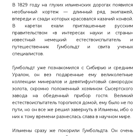
В 1829 году на глухих ильменских дорогах появился
необычный кортеж — длинный ряд экипажей,
впереди и сзади которых красовался казачий конвой.
В каретах ехали приглашенные русским
правительством «в интересах науки и страны»
известный немецкий естествоиспытатель и
путешественник Гумбольдт и свита ученых
специалистов.
Гумбольдт уже познакомился с Сибирью и средним
Уралом, он вез подаренные ему великолепные
коллекции минералов и девятифунтовый самородок
золота, скромно положенный хозяином Сысертского
завода на обеденный прибор гостя. Великий
естествоиспытатель торопился домой, ему было не по
пути, но он все же решил завернуть в Ильмены, ибо о
них к тому времени разнеслась слава в научном мире.
Ильмены сразу же покорили Гумбольдта. Он очень