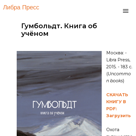
Либра Пресс
Гумбольдт. Книга об
учёном
Москва: -
Libra Press,
2015. - 183 с.
(
Uncommo
n books
)
СКАЧАТЬ
КНИГУ В
PDF:
Загрузить
Охота