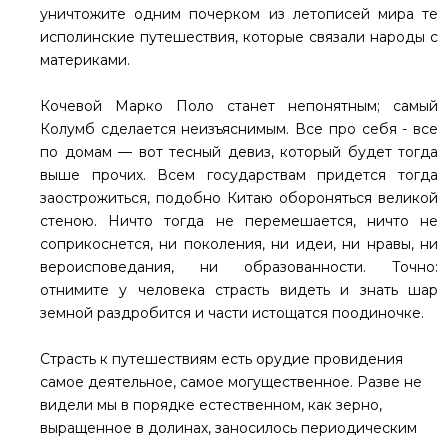
уничтожите одним почерком из летописей мира те
исполинские путешествия, которые связали народы с
материками.
Кочевой Марко Поло станет непонятным; самый
Колумб сделается неизъяснимым. Все про себя - все
по домам — вот тесный девиз, который будет тогда
выше прочих. Всем государствам придется тогда
заострожиться, подобно Китаю обороняться великой
стеною. Ничто тогда не перемешается, ничто не
соприкоснется, ни поколения, ни идеи, ни нравы, ни
вероисповедания, ни образованности. Точно:
отнимите у человека страсть видеть и знать шар
земной раздробится и части истощатся поодиночке.
Страсть к путешествиям есть орудие провидения
самое деятельное, самое могущественное. Разве не
видели мы в порядке естественном, как зерно,
выращенное в долинах, заносилось периодическим