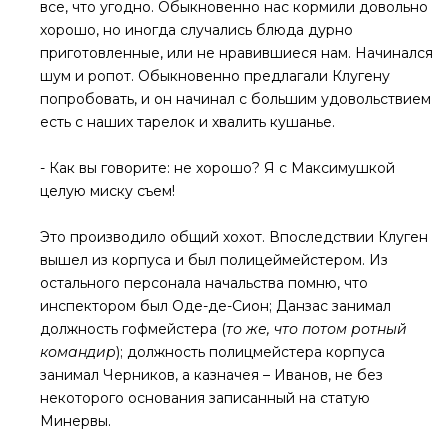
все, что угодно. Обыкновенно нас кормили довольно
хорошо, но иногда случались блюда дурно
приготовленные, или не нравившиеся нам. Начинался
шум и ропот. Обыкновенно предлагали Клугену
попробовать, и он начинал с большим удовольствием
есть с наших тарелок и хвалить кушанье.
- Как вы говорите: не хорошо? Я с Максимушкой
целую миску съем!
Это производило общий хохот. Впоследствии Клуген
вышел из корпуса и был полицеймейстером. Из
остального персонала начальства помню, что
инспектором был Оде-де-Сион; Данзас занимал
должность гофмейстера (
то же, что потом ротный
командир
); должность полицмейстера корпуса
занимал Черников, а казначея – Иванов, не без
некоторого основания записанный на статую
Минервы.