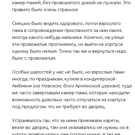
камер-пажей, без провожатого домой не пускали. Это
правило было очень странное.
Смешно было видеть здорового, почти взрослого
пажа в сопровождении присланного за ним лакея,
иногда какого-нибудь мальчика. Конечно, на улице
эти провожатые прогонялись, но выйти из корпуса
одному было нельзя. Точно так же и вернуться надо
было с провожатым.
Особых шалостей у нас не было, но взрослые пажи
иногда, по праздникам, кутили в кондитерской
Амбиеня (
на Невском, близ Армянской церкви
); туда
же часто завертывали камер-пажи, которые находили
возможность довольно часто отлучаться из корпуса
под предлогом, что их требуют во дворец.
Устраивалось так, что за ними приезжали кареты,
везли во дворец, там они оказывались не нужны, но в
корпус возвращались уже поздно ночью, в тех же