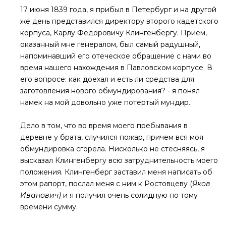
17 июня 1839 года, я прибыл в Петербург и на другой
же день представился директору второго кадетского
корпуса, Карлу Федоровичу Клингенбергу. Прием,
оказанный мне генералом, был самый радушный,
напоминавший его отеческое обращение с нами во
время нашего нахождения в Павловском корпусе. В
его вопросе: как доехал и есть ли средства для
заготовления нового обмундирования? - я понял
намек на мой довольно уже потертый мундир.
Дело в том, что во время моего пребывания в
деревне у брата, случился пожар, причем вся моя
обмундировка сгорела. Нисколько не стесняясь, я
высказал Клингенбергу всю затруднительность моего
положения. Клингенберг заставил меня написать об
этом рапорт, послал меня с ним к Ростовцеву (
Яков
Иванович)
и я получил очень солидную по тому
времени сумму.