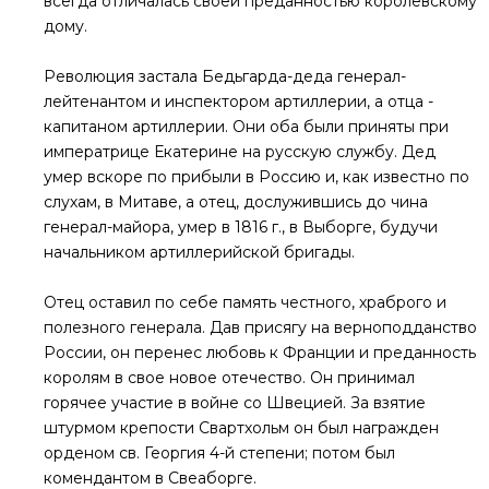
всегда отличалась своей преданностью королевскому
дому.
Революция застала Бедьгарда-деда генерал-
лейтенантом и инспектором артиллерии, а отца -
капитаном артиллерии. Они оба были приняты при
императрице Екатерине на русскую службу. Дед
умер вскоре по прибыли в Россию и, как известно по
слухам, в Митаве, а отец, дослужившись до чина
генерал-майора, умер в 1816 г., в Выборге, будучи
начальником артиллерийской бригады.
Отец оставил по себе память честного, храброго и
полезного генерала. Дав присягу на верноподданство
России, он перенес любовь к Франции и преданность
королям в свое новое отечество. Он принимал
горячее участие в войне со Швецией. За взятие
штурмом крепости Свартхольм он был награжден
орденом св. Георгия 4-й степени; потом был
комендантом в Свеаборге.