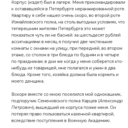
Корпус (
кадет
) был в лагере. Меня прикомандировали
к остававшейся в Петербурге неранжированной роте.
Квартиру я себе нашел очень скоро, во второй роте
Измайловского полка, на столь выгодных условиях, что
теперешним жителям Петербурга это может
показаться чуть ли не басней: за шестьдесят рублей
ассигнациями в месяц я получил две чистенькие
комнаты с окнами на улицу, при передней, во втором
этаже, со столом в три блюда по будням и в четыре
по праздникам; в дни же когда у меня соберется кто-
нибудь из товарищей, мне полагался и ужин в два
блюда. Кроме того, хозяйка должна была кормить и
моего денщика.
Вскоре вместе со мною поселился мой однокашник,
подпоручик Семеновского полка Карцев (
Александр
Петрович
), вышедший из корпуса позже меня. Он
потерял право пользоваться казенной квартирой,
вследствие поступления в Военную Академию.