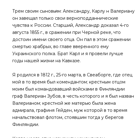
Трем своим сыновьям: Александру, Карлу н Валериану
он завещал только свои верноподданнические
чувства к России. Старший, Александр доказал 4-го
августа 1855 г., в сражении при Черной реке, что
достоин имени своего отца. Он пал в этом сражении
смертью храбрых, во главе вверенного ему
Украинского полка. Брат Карл и я провели лучше
годы нашей жизни на Кавказе.
Я родился в 1812 г., 25-го марта, в Свеаборге, где отец
мой в то время был комендантом; крестным отцом
моим был командовавший войсками в Финляндии
граф Валериан Зубов, в честь которого и я был назван
Валерианом; крестной же матерью была жена
адмирала, графиня Гейден, муж которой в то время
начальствовал флотом, стоявшим тогда у берегов
Финляндии.