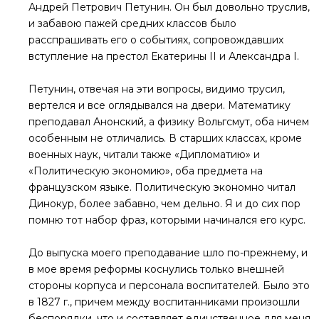
Андрей Петрович Петунин. Он был довольно труслив,
и забавою пажей средних классов было
расспрашивать его о событиях, сопровождавших
вступление на престол Екатерины II и Александра I.
Петунин, отвечая на эти вопросы, видимо трусил,
вертелся и все оглядывался на двери. Математику
преподавал Анонский, а физику Вольгсмут, оба ничем
особенным не отличались. В старших классах, кроме
военных наук, читали также «Дипломатию» и
«Политическую экономию», оба предмета на
французском языке. Политическую экономно читал
Динокур, более забавно, чем дельно. Я и до сих пор
помню тот набор фраз, которыми начинался его курс.
До выпуска моего преподавание шло по-прежнему, и
в мое время реформы коснулись только внешней
стороны корпуса и персонала воспитателей. Было это
в 1827 г., причем между воспитанниками произошли
беспорядки, что и составляет единственное для меня