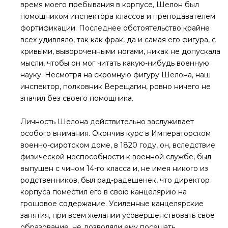
время моего пребывания в корпусе, Шелон был
помощником инспектора классов и преподавателем
фортификации. Последнее обстоятельство крайне
всех удивляло, так как фрак, да и самая его фигура, с
кривыми, вывороченными ногами, никак не допускала
мысли, чтобы он мог читать какую-нибудь военную
науку. Несмотря на скромную фигуру Шелона, наш
инспектор, полковник Верещагин, ровно ничего не
значил без своего помощника.
Личность Шелона действительно заслуживает
особого внимания. Окончив курс в Императорском
военно-сиротском доме, в 1820 году, он, вследствие
физической неспособности к военной службе, был
выпущен с чином 14-го класса и, не имея никого из
родственников, был рад-радешенек, что директор
корпуса поместил его в свою канцелярию на
грошовое содержание. Усиленные канцелярские
занятия, при всем желании усовершенствовать свое
образование, не дозволяли ему посещать