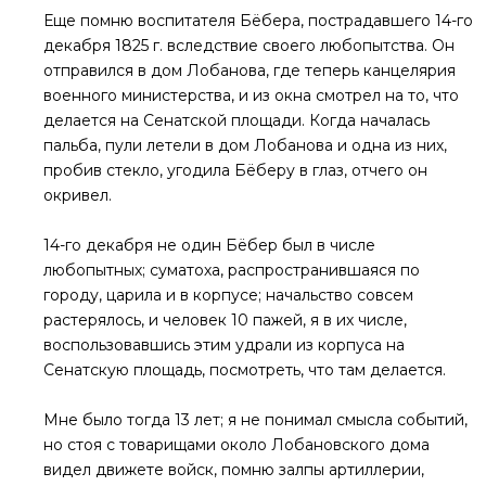
Еще помню воспитателя Бёбера, пострадавшего 14-го
декабря 1825 г. вследствие своего любопытства. Он
отправился в дом Лобанова, где теперь канцелярия
военного министерства, и из окна смотрел на то, что
делается на Сенатской площади. Когда началась
пальба, пули летели в дом Лобанова и одна из них,
пробив стекло, угодила Бёберу в глаз, отчего он
окривел.
14-го декабря не один Бёбер был в числе
любопытных; суматоха, распространившаяся по
городу, царила и в корпусе; начальство совсем
растерялось, и человек 10 пажей, я в их числе,
воспользовавшись этим удрали из корпуса на
Сенатскую площадь, посмотреть, что там делается.
Мне было тогда 13 лет; я не понимал смысла событий,
но стоя с товарищами около Лобановского дома
видел движете войск, помню залпы артиллерии,