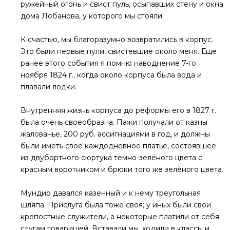
ружейный огонь и свист пуль, осыпавших стену и окна
дома Лобанова, у которого мы стояли.
К счастью, мы благоразумно возвратились в корпус.
Это были первые пули, свистевшие около меня. Еще
ранее этого события я помню наводнение 7-го
ноября 1824 г., когда около корпуса была вода и
плавали лодки.
Внутренняя жизнь корпуса до реформы его в 1827 г.
была очень своеобразна. Пажи получали от казны
жалованье, 200 руб. ассигнациями в год, и должны
были иметь свое каждодневное платье, состоявшее
из двубортного сюртука темно-зелёного цвета с
красным воротником и брюки того же зелёного цвета.
Мундир давался казенный и к нему треугольная
шляпа. Прислуга была тоже своя; у иных были свои
крепостные служители, а некоторые платили от себя
слугам товарищей. Вставали мы, ходили в классы и