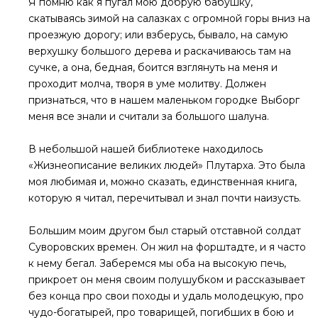
Я помню как я пугал мою добрую бабушку,
скатываясь зимой на салазках с огромной горы вниз на
проезжую дорогу; или взберусь, бывало, на самую
верхушку большого дерева и раскачиваюсь там на
сучке, а она, бедная, боится взглянуть на меня и
проходит молча, творя в уме молитву. Должен
признаться, что в нашем маленьком городке Выборг
меня все знали и считали за большого шалуна.
В небольшой нашей библиотеке находилось
«Жизнеописание великих людей» Плутарха. Это была
моя любимая и, можно сказать, единственная книга,
которую я читал, перечитывал и знал почти наизусть.
Большим моим другом был старый отставной солдат
Суворовских времен. Он жил на форштадте, и я часто
к нему бегал. Заберемся мы оба на высокую печь,
прикроет он меня своим полушубком и рассказывает
без конца про свои походы и удаль молодецкую, про
чудо-богатырей, про товарищей, погибших в бою и