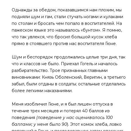
Однажды за обедом, показавшимся нам плохим, мы
подняли шум и гам, стали стучать ногами и кулаками
по столам и бросать чем попало в воспитателей. На
пажеском языке это называлось «бунтом». Я помню,
что так увлекся, что бросил большой кусок хлеба
прямо в стоявшего против нас воспитателя Гюне.
Шум и беспорядок продолжались целые три дня, так
что и классов не было. Приехал Гогель и началось
разбирательство. Трое признанных главными
виновниками: Князь Оболенский, Веригин, а третьего
забыл, были отданы в солдаты; остальные отделались
более легкими наказаниями.
Меня изобличил Гюне, и я был лишен отпуска в
течение трех месяцев и потерял 40 баллов из
поведения
(поведение у нас оценивалось 100
баллами; у меня было 90
). Этот комок хлеба, ловко