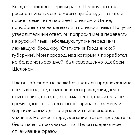
Когда я пришел в первый раз к Шелону, он стал
расспрашивать меня о моей службе; и, узнав, что я
провел семь лет в царстве Польском и Литве,
полюбопытствовал: знаю ли я польский язык? Получив
утвердительный ответ, он попросил меня перевести
на русский язык небольшую, тут же перед ним
лежавшую, брошюру "Статистика Гродненской
губернии". Мой перевод, над которым я проработал
не более четырех дней, был совершенно одобрен
Шелоном.
Платя любезностью за любезность, он предложил мне
очень выгодное, в смысле вознаграждения, дело:
приготовить, правда, в весьма непродолжительное
время, одного сына знатного барина к экзамену из
фортификации для поступления в инженерное
училище. Не имея твердых знаний в этом предмете, я,
было, начал отказываться, но Шелон прервал мое
отнекивание фразой: