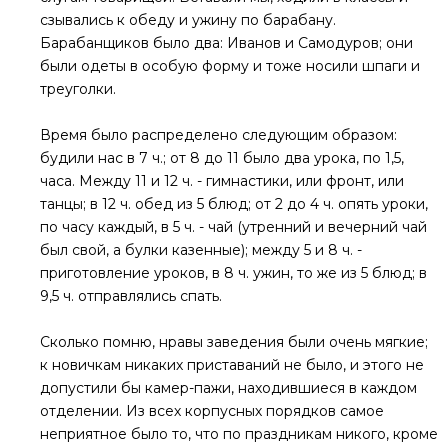
сзывались к обеду и ужину по барабану.
Барабанщиков было два: Иванов и Самодуров; они
были одеты в особую форму и тоже носили шпаги и
треуголки.
Время было распределено следующим образом:
будили нас в 7 ч.; от 8 до 11 было два урока, по 1,5,
часа. Между 11 и 12 ч. - гимнастики, или фронт, или
танцы; в 12 ч. обед из 5 блюд; от 2 до 4 ч. опять уроки,
по часу каждый, в 5 ч. - чай (утренний и вечерний чай
был свой, а булки казенные); между 5 и 8 ч. -
приготовление уроков, в 8 ч. ужин, то же из 5 блюд; в
9,5 ч. отправлялись спать.
Сколько помню, нравы заведения были очень мягкие;
к новичкам никаких приставаний не было, и этого не
допустили бы камер-пажи, находившиеся в каждом
отделении. Из всех корпусных порядков самое
неприятное было то, что по праздникам никого, кроме