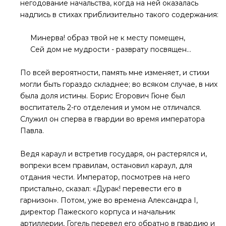
негодование начальства, когда на ней оказалась
надпись в стихах приблизительно такого содержания:
Минерва! образ твой не к месту помещен,
Сей дом не мудрости - разврату посвящен…
По всей вероятности, память мне изменяет, и стихи
могли быть гораздо складнее; во всяком случае, в них
была доля истины. Борис Егорович Гюне был
воспитатель 2-го отделения и умом не отличался.
Служил он сперва в гвардии во время императора
Павла.
Ведя караул и встретив государя, он растерялся и,
вопреки всем правилам, остановил караул, для
отдания чести. Император, посмотрев на него
пристально, сказал: «Дурак! перевести его в
гарнизон». Потом, уже во времена Александра I,
директор Пажеского корпуса и начальник
артиллерии, Гогель перевел его обратно в гвардию и