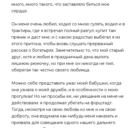
много, много такого, что заставляло биться мое
сердце.
Он меня очень любил, ходил со мною гулять, водил и в
трактиры, где я встречал полный разгул; купит там
пряник и даст мне; и с какою радостью выбегал я из
этого притона, чтобы вновь слушать прерванный
рассказ о богатырях. Замечательно то, что мой старый
друг, хотя и любил в праздничный день выпить
лишнюю рюмочку, но при мне он никогда не пил,
оберегая так честно своего любимца.
Можно себе представить ужас моей бабушки, когда
она узнала о моей дружбе, и в особенности о моих
прогулках! Но ни просьбы ее, ни увещания на меня не
действовали: я продолжал убегать на форштадт.
Тогда, несмотря на свою любовь ко мне и на свою
доброту, она вздумала как-нибудь меня наказать и
призвала для совещания одного нашего дальнего