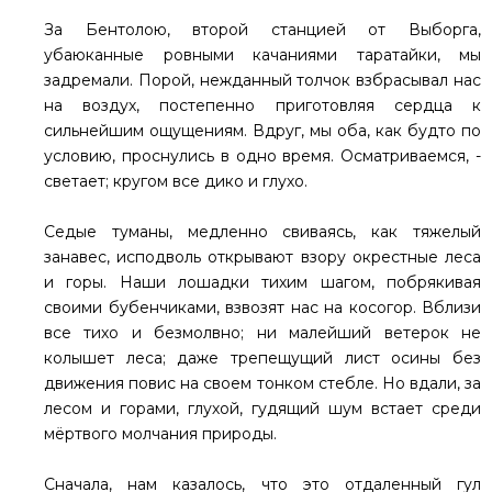
За Бентолою, второй станцией от Выборга,
убаюканные ровными качаниями таратайки, мы
задремали. Порой, нежданный толчок взбрасывал нас
на воздух, постепенно приготовляя сердца к
сильнейшим ощущениям. Вдруг, мы оба, как будто по
условию, проснулись в одно время. Осматриваемся, -
светает; кругом все дико и глухо.
Седые туманы, медленно свиваясь, как тяжелый
занавес, исподволь открывают взору окрестные леса
и горы. Наши лошадки тихим шагом, побрякивая
своими бубенчиками, взвозят нас на косогор. Вблизи
все тихо и безмолвно; ни малейший ветерок не
колышет леса; даже трепещущий лист осины без
движения повис на своем тонком стебле. Но вдали, за
лесом и горами, глухой, гудящий шум встает среди
мёртвого молчания природы.
Сначала, нам казалось, что это отдаленный гул