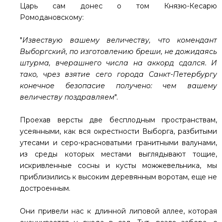
Царь сам донес о том Князю-Кесарю
Ромодановскому:
"
Извествую вашему величеству, что комендант
Выборгский, по изготовлению бреши, не дожидаясь
штурма, вчерашнего числа на аккорд сдался. И
тако, чрез взятие сего города Санкт-Петербургу
конечное безопасие получено: чем вашему
величеству поздравляем
".
Проехав версты две бесплодным пространствам,
усеянными, как вся окрестности Выборга, разбитыми
утесами и серо-красноватыми гранитными валунами,
из среды которых местами выглядывают тощие,
искривленные сосны и кусты можжевельника, мы
приблизились к высоким деревянным воротам, еще не
достроенным.
Они привели нас к длинной липовой аллее, которая