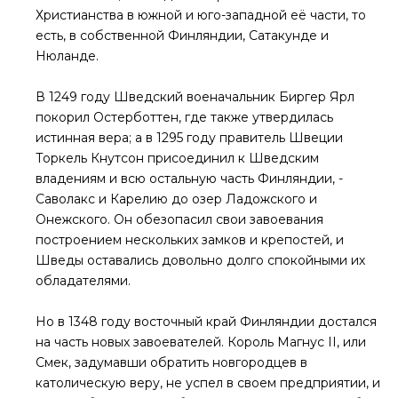
Христианства в южной и юго-западной её части, то
есть, в собственной Финляндии, Сатакунде и
Нюланде.
В 1249 году Шведский военачальник Биргер Ярл
покорил Остерботтен, где также утвердилась
истинная вера; а в 1295 году правитель Швеции
Торкель Кнутсон присоединил к Шведским
владениям и всю остальную часть Финляндии, -
Саволакс и Карелию до озер Ладожского и
Онежского. Он обезопасил свои завоевания
построением нескольких замков и крепостей, и
Шведы оставались довольно долго спокойными их
обладателями.
Но в 1348 году восточный край Финляндии достался
на часть новых завоевателей. Король Магнус II, или
Смек, задумавши обратить новгородцев в
католическую веру, не успел в своем предприятии, и