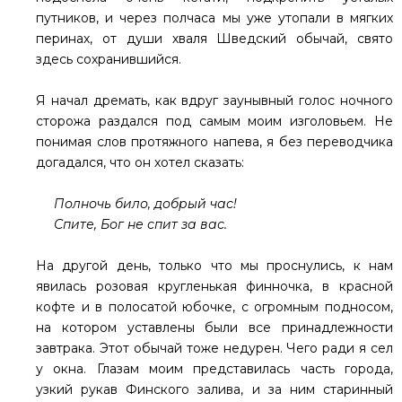
путников, и через полчаса мы уже утопали в мягких
перинах, от души хваля Шведский обычай, свято
здесь сохранившийся.
Я начал дремать, как вдруг заунывный голос ночного
сторожа раздался под самым моим изголовьем. Не
понимая слов протяжного напева, я без переводчика
догадался, что он хотел сказать:
Полночь било, добрый час!
Спите, Бог не спит за вас.
На другой день, только что мы проснулись, к нам
явилась розовая кругленькая финночка, в красной
кофте и в полосатой юбочке, с огромным подносом,
на котором уставлены были все принадлежности
завтрака. Этот обычай тоже недурен. Чего ради я сел
у окна. Глазам моим представилась часть города,
узкий рукав Финского залива, и за ним старинный