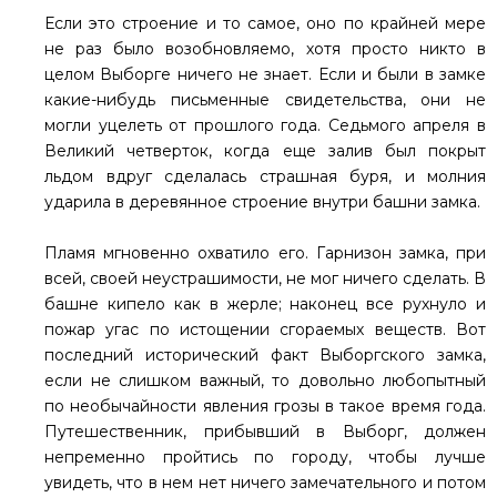
Если это строение и то самое, оно по крайней мере
не раз было возобновляемо, хотя просто никто в
целом Выборге ничего не знает. Если и были в замке
какие-нибудь письменные свидетельства, они не
могли уцелеть от прошлого года. Седьмого апреля в
Великий четверток, когда еще залив был покрыт
льдом вдруг сделалась страшная буря, и молния
ударила в деревянное строение внутри башни замка.
Пламя мгновенно охватило его. Гарнизон замка, при
всей, своей неустрашимости, не мог ничего сделать. В
башне кипело как в жерле; наконец все рухнуло и
пожар угас по истощении сгораемых веществ. Вот
последний исторический факт Выборгского замка,
если не слишком важный, то довольно любопытный
по необычайности явления грозы в такое время года.
Путешественник, прибывший в Выборг, должен
непременно пройтись по городу, чтобы лучше
увидеть, что в нем нет ничего замечательного и потом