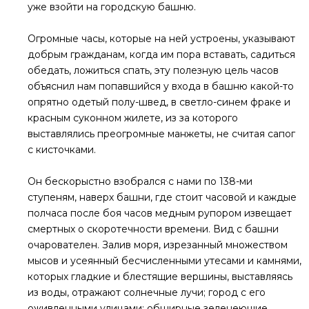
уже взойти на городскую башню.
Огромные часы, которые на ней устроены, указывают
добрым гражданам, когда им пора вставать, садиться
обедать, ложиться спать, эту полезную цель часов
объяснил нам попавшийся у входа в башню какой-то
опрятно одетый полу-швед, в светло-синем фраке и
красным суконном жилете, из за которого
выставлялись преогромные манжеты, не считая сапог
с кисточками.
Он бескорыстно взобрался с нами по 138-ми
ступеням, наверх башни, где стоит часовой и каждые
полчаса после боя часов медным рупором извещает
смертных о скоротечности времени. Вид с башни
очарователен. Залив моря, изрезанный множеством
мысов и усеянный бесчисленными утесами и камнями,
которых гладкие и блестящие вершины, выставляясь
из воды, отражают солнечные лучи; город с его
оживленными улицами; обширные зеленеющие