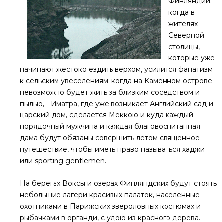
Финляндии;
когда в
жителях
Северной
столицы,
которые уже
начинают жестоко ездить верхом, усилится фанатизм
к сельским увеселениям; когда на Каменном острове
невозможно будет жить за близким соседством и
пылью, - Иматра, где уже возникает Английский сад и
царский дом, сделается Меккою и куда каждый
порядочный мужчина и каждая благовоспитанная
дама будут обязаны совершить летом священное
путешествие, чтобы иметь право называться хаджи
или sporting gentlemen.
На берегах Воксы и озерах Финляндских будут стоять
небольшие лагери красивых палаток, населенные
охотниками в Парижских звероловных костюмах и
рыбачками в органди, с удою из красного дерева.