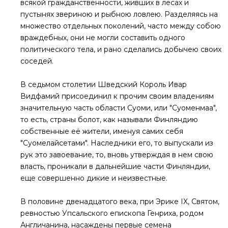
всякой гражданственности, живших в лесах и
пустынях звериною и рыбною ловлею. Разделяясь на
множество отдельных поколений, часто между собою
враждебных, они не могли составить одного
политического тела, и рано сделались добычею своих
соседей.
В седьмом столетии Шведский Король Ивар
Видфамий присоединил к прочим своим владениям
значительную часть области Суоми, или "Суоменмаа",
то есть, страны болот, как называли Финляндию
собственные её жители, именуя самих себя
"Суомелайсетами". Наследники его, то выпускали из
рук это завоевание, то, вновь утверждая в нем свою
власть, проникали в дальнейшие части Финляндии,
еще совершенно дикие и неизвестные.
В половине двенадцатого века, при Эрике IX, Святом,
ревностью Упсальского епископа Генриха, родом
Англичанина, насаждены первые семена