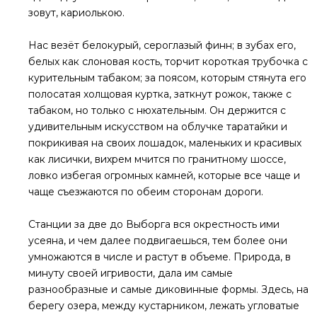
зовут, кариолькою.
Нас везёт белокурый, сероглазый финн; в зубах его,
белых как слоновая кость, торчит короткая трубочка с
курительным табаком; за поясом, которым стянута его
полосатая холщовая куртка, заткнут рожок, также с
табаком, но только с нюхательным. Он держится с
удивительным искусством на облучке таратайки и
покрикивая на своих лошадок, маленьких и красивых
как лисички, вихрем мчится по гранитному шоссе,
ловко избегая огромных камней, которые все чаще и
чаще съезжаются по обеим сторонам дороги.
Станции за две до Выборга вся окрестность ими
усеяна, и чем далее подвигаешься, тем более они
умножаются в числе и растут в объеме. Природа, в
минуту своей игривости, дала им самые
разнообразные и самые диковинные формы. Здесь, на
берегу озера, между кустарником, лежать угловатые