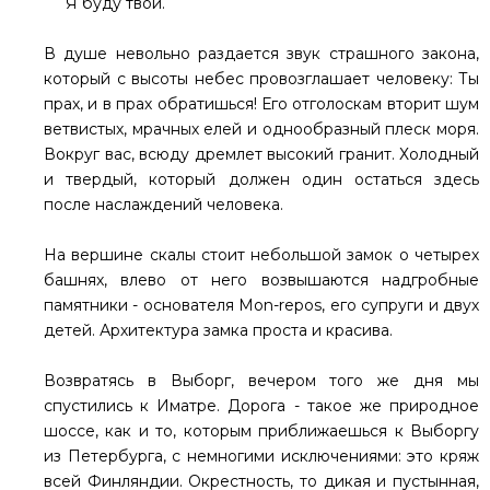
Я буду твой.
В душе невольно раздается звук страшного закона,
который с высоты небес провозглашает человеку: Ты
прах, и в прах обратишься! Его отголоскам вторит шум
ветвистых, мрачных елей и однообразный плеск моря.
Вокруг вас, всюду дремлет высокий гранит. Холодный
и твердый, который должен один остаться здесь
после наслаждений человека.
На вершине скалы стоит небольшой замок о четырех
башнях, влево от него возвышаются надгробные
памятники - основателя Моn-repos, его супруги и двух
детей. Архитектура замка проста и красива.
Возвратясь в Выборг, вечером того же дня мы
спустились к Иматре. Дорога - такое же природное
шоссе, как и то, которым приближаешься к Выборгу
из Петербурга, с немногими исключениями: это кряж
всей Финляндии. Окрестность, то дикая и пустынная,