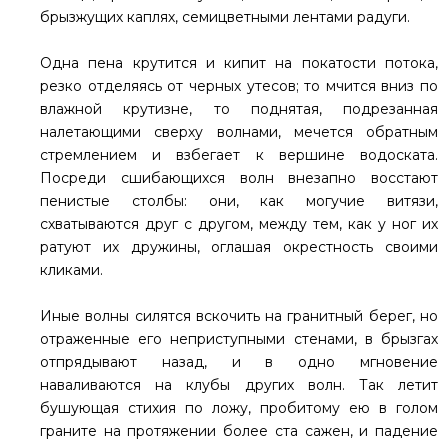
брызжущих каплях, семицветными лентами радуги.
Одна пена крутится и кипит на покатости потока,
резко отделяясь от черных утесов; то мчится вниз по
влажной крутизне, то поднятая, подрезанная
налетающими сверху волнами, мечется обратным
стремлением и взбегает к вершине водоската.
Посреди сшибающихся волн внезапно восстают
пенистые столбы: они, как могучие витязи,
схватываются друг с другом, между тем, как у ног их
ратуют их дружины, оглашая окрестность своими
кликами.
Иные волны силятся вскочить на гранитный берег, но
отраженные его неприступными стенами, в брызгах
отпрядывают назад, и в одно мгновение
наваливаются на клубы других волн. Так летит
бушующая стихия по ложу, пробитому ею в голом
граните на протяжении более ста сажен, и падение