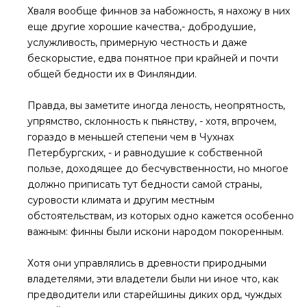
Хваля вообще финнов за набожность, я нахожу в них
еще другие хорошие качества,- добродушие,
услужливость, примерную честность и даже
бескорыстие, едва понятное при крайней и почти
общей бедности их в Финляндии.
Правда, вы заметите иногда леность, неопрятность,
упрямство, склонность к пьянству, - хотя, впрочем,
гораздо в меньшей степени чем в Чухнах
Петербургских, - и равнодушие к собственной
пользе, доходящее до бесчувственности, но многое
должно приписать тут бедности самой страны,
суровости климата и другим местным
обстоятельствам, из которых одно кажется особенно
важным: финны были искони народом покоренным.
Хотя они управлялись в древности природными
владетелями, эти владетели были ни иное что, как
предводители или старейшины диких орд, чуждых