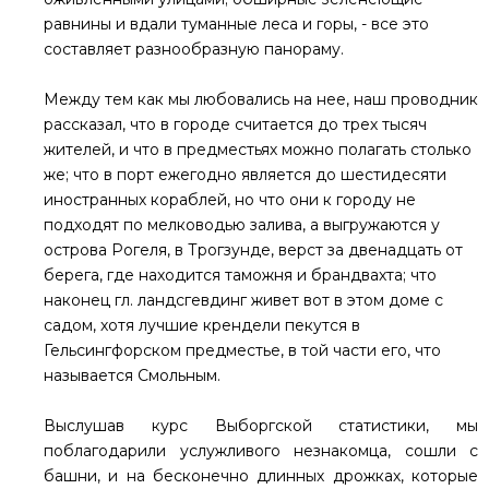
равнины и вдали туманные леса и горы, - все это
составляет разнообразную панораму.
Между тем как мы любовались на нее, наш проводник
рассказал, что в городе считается до трех тысяч
жителей, и что в предместьях можно полагать столько
же; что в порт ежегодно является до шестидесяти
иностранных кораблей, но что они к городу не
подходят по мелководью залива, а выгружаются у
острова Рогеля, в Трогзунде, верст за двенадцать от
берега, где находится таможня и брандвахта; что
наконец гл. ландсгевдинг живет вот в этом доме с
садом, хотя лучшие крендели пекутся в
Гельсингфорском предместье, в той части его, что
называется Смольным.
Выслушав курс Выборгской статистики, мы
поблагодарили услужливого незнакомца, сошли с
башни, и на бесконечно длинных дрожках, которые