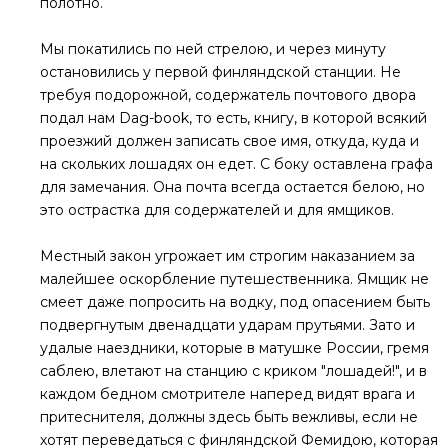
полотно.
Мы покатились по ней стрелою, и через минуту
остановились у первой финляндской станции. Не
требуя подорожной, содержатель почтового двора
подал нам Dag-book, то есть, книгу, в которой всякий
проезжий должен записать свое имя, откуда, куда и
на скольких лошадях он едет. С боку оставлена графа
для замечания. Она почта всегда остается белою, но
это острастка для содержателей и для ямщиков.
Местный закон угрожает им строгим наказанием за
малейшее оскорбление путешественника. Ямщик не
смеет даже попросить на водку, под опасением быть
подвергнутым двенадцати ударам прутьями. Зато и
удалые наездники, которые в матушке России, гремя
саблею, влетают на станцию с криком "лошадей!", и в
каждом бедном смотрителе наперед видят врага и
притеснителя, должны здесь быть вежливы, если не
хотят переведаться с финляндской Фемидою, которая