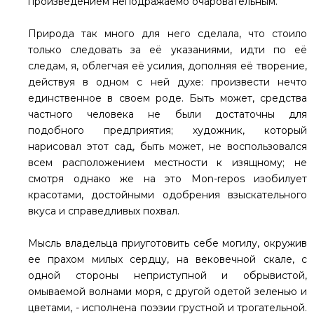
произведением неподражаемо очаровательным.
Природа так много для него сделала, что стоило
только следовать за её указаниями, идти по её
следам, я, облегчая её усилия, дополняя её творение,
действуя в одном с ней духе: произвести нечто
единственное в своем роде. Быть может, средства
частного человека не были достаточны для
подобного предприятия; художник, который
нарисовал этот сад, быть может, не воспользовался
всем расположением местности к изящному; не
смотря однако же на это Mon-repos изобилует
красотами, достойными одобрения взыскательного
вкуса и справедливых похвал.
Мысль владельца приуготовить себе могилу, окружив
ее прахом милых сердцу, на вековечной скале, с
одной стороны неприступной и обрывистой,
омываемой волнами моря, с другой одетой зеленью и
цветами, - исполнена поэзии грустной и трогательной.