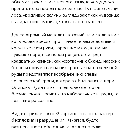
обломки гранита, и с первого взгляда немудрено
принять их за небольшое селение. Тут, сквозь чащу
леса, уродливые валуны выглядывают как чудовища,
выжидающие путника, чтобы растерзать его.
Далее огромный монолит, похожий на исполинские
вольтеровы кресла, протягивает к вам холодные и
косматые свои руки, поросшие мхом, а там, на
лужайке перед сосновой рощей, стоит ряд
квадратных камней, как жертвенник Скандинавских
богов, и приметные на них красные пятна желчной
руды представляют воображению следы
человеческой крови, которою обливались алтари
Одиновы. Куда ни взглянешь, везде торчат
бесчисленные граниты, то набросанные в груды, то
лежащие рассеянно.
Вид их придает общей картине страны характер
бесплодия и разрушения. Кажется, будто
разгневанное небо одождило здесь землю