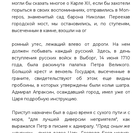
могли бы сказать многое о Карле XII, если бы захотели
порыться в своих воспоминаниях, отправились в Mon-
repos, знаменитый сад барона Николаи. Переехав
городской мост, мы остановились, и, по ступеням,
высеченным в камне, взошли на ог
ромный утес, лежащий влево от дороги. На нем
должен побывать каждый русский. Здесь, в день
вступления русских войск в Выборг, 14 июня 1710
года, была раскинута палатка Петра Великого.
Большой крест и вензель Государя, высеченные в
граните, свидетельствуют об этом; еще видны
пробоины, в которых утверждены были колья шатра.
Адмирал Апраксин, осаждавший город, имел уже от
Царя подробную инструкцию.
Приступ назначен был в одно время с сухого пути и с
моря, "для лучшей диверсии неприятеля", как
выражался Петр в письме к адмиралу. "
Пред оным же