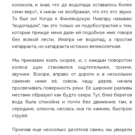
колокола, и зная, что до водопада оставалось более
семи верст, я никак не воображал, что это его звуки.
То был он! Когда я Финляндскую Ниагару называю
"водопадом", так это только из подобострастия к тем,
которые прежде меня дали ей подобное имя: говоря
без всякой лести, Иматра не водопад, а простая
катарракта, но катарракта истинно великолепная.
Мы приказали ехать скорее, и, с каждым поворотом
колеса шум становился ощутительнее, громче,
звучнее. Вскоре, вправо от дороги и в нескольких
саженях ниже её, сквозь чащу дерев, начала
просвечивать поверхность реки. Её широкие разливы
местами образуют как будто озера. Тут, близ берегов
вода была спокойна и почти без движения; там, в
середине, клокоча, неслась она по камням, быстрою
струёй.
Проехав еще несколько десятков сажен, мы увидели