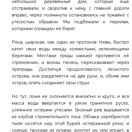
небольшой деревянный дом, который еще
отстраивали, и своротив к нему с главной дороги
вправо, через полминуты остановились на лужайке с
утесистым обрывом. Мы подбежали к перилам,
которыми огражден её берег.
Река, широкая, как один из протоков Невы, быстро
катит свои воды между холмистыми, зеленеющими
берегами. Местами гряды камней противятся её
стремлению, и волны, пенясь, перескакивают через
преграды. Достигнув продолговатого, лесистого
острова, она разделяется на две руки, и, обняв ими
остров, опять соединяет свои струи.
Но тут, ложе её склоняется внезапно и круто, и вся
масса воды ввергается в узкое гранитное русло,
усеянное острыми утесами. Грозный рев вырывается
из клубов стремительного тока. Облака серебристой
пыли носятся над этой бурей истерзанной реки, и
солнце, пронзая их лучами, золотит их, или играет, в