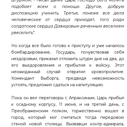
штурмом
, - писал далее Царь, Г
оспода Бога молить
подобает всем о помощи. Другое, добрую
диспозицию учинить. Третье, понеже все дела
человеческие от сердца приходят, того ради
солдатские сердца Давидовым реченным веселием
увеселить
".
Но когда все было готово к приступу и уже началось
бомбардирование, Государь, почувствовав себя
нездоровым, приказал отложить штурм дня на два, до
его выздоровления и прибытия к войску. Этот
неожиданный случай отвратил кровопролитие.
Комендант Выборга, предвидя невозможность
устоять, предложил сдаться на капитуляцию.
Пока он вел переговоры с Апраксиным, Царь прибыл
к осадному корпусу, 11 июня, и на третий день, с
Преображенским полком, торжественно вошел в
город, который мог считаться тогда передовою
стеной новой столицы. Вызвавши контр-адмирала,