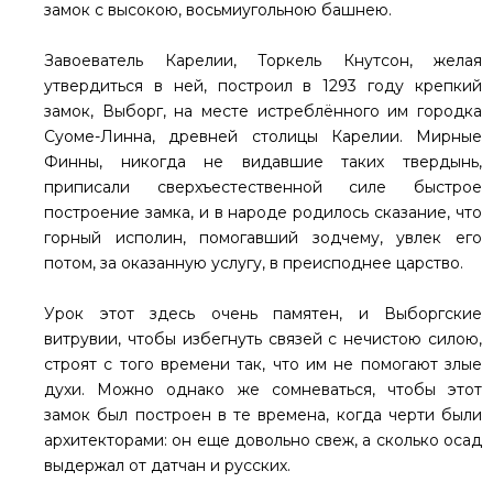
замок с высокою, восьмиугольною башнею.
Завоеватель Карелии, Торкель Кнутсон, желая
утвердиться в ней, построил в 1293 году крепкий
замок, Выборг, на месте истреблённого им городка
Суоме-Линна, древней столицы Карелии. Мирные
Финны, никогда не видавшие таких твердынь,
приписали сверхъестественной силе быстрое
построение замка, и в народе родилось сказание, что
горный исполин, помогавший зодчему, увлек его
потом, за оказанную услугу, в преисподнее царство.
Урок этот здесь очень памятен, и Выборгские
витрувии, чтобы избегнуть связей с нечистою силою,
строят с того времени так, что им не помогают злые
духи. Можно однако же сомневаться, чтобы этот
замок был построен в те времена, когда черти были
архитекторами: он еще довольно свеж, а сколько осад
выдержал от датчан и русских.