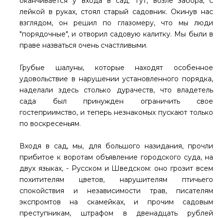
оканчивается у входа в сад. Тут, возле забора, с
лейкой в руках, стоял старый садовник. Окинув нас
взглядом, он решил по глазомеру, что мы люди
"порядочные", и отворил садовую калитку. Мы были в
праве назваться очень счастливыми.
Грубые шалуны, которые находят особенное
удовольствие в нарушении установленного порядка,
наделали здесь столько дурачеств, что владетель
сада был принужден ограничить свое
гостеприимство, и теперь незнакомых пускают только
по воскресеньям.
Входя в сад, мы, для большого назидания, прочли
прибитое к воротам объявление городского суда, на
двух языках, - Русском и Шведском: оно грозит всем
похитителям цветов, нарушителям птичьего
спокойствия и независимости трав, писателям
экспромтов на скамейках, и прочим садовым
преступникам, штрафом в двенадцать рублей