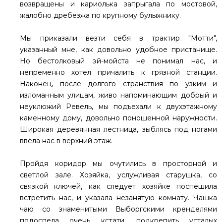
возвращены и кариолька запрыгала по мостовой,
жалобно дребезжа по крупному булыжнику.
Мы приказали везти себя в трактир "Мотти",
указанный мне, как довольно удобное пристанище.
Но бестолковый эй-мойста не понимал нас, и
непременно хотел причалить к грязной станции.
Наконец, после долгого странствия по узким и
изломанным улицам, живо напоминающим добрый и
неуклюжий Ревель, мы подъехали к двухэтажному
каменному дому, довольно поношенной наружности.
Широкая деревянная лестница, зыблясь под ногами
ввела нас в верхний этаж.
Пройдя коридор мы очутились в просторной и
светлой зале. Хозяйка, услужливая старушка, со
связкой ключей, как следует хозяйке поспешила
встретить нас, и указала незанятую комнату. Чашка
чаю со знаменитыми Выборгскими кренделями
подоспела очень кстати, подкрепить усталых