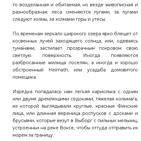
то возделанная и обитаемая, но везде живописная и
разнообразная; леса сменяются лугами, за лугами
следуют холмы, за холмами горы и утесы.
По временам зеркало широкого озера ярко блещет от
косвенных лучей заходящего солнца, или, одеваясь
туманами, застилает прозрачным покровом свою
светлую поверхность. Иногда появляются
разбросанные жилища поселян, а иногда и хорошо
обстроенный Heimath, или усадьба домовитого
помещика.
Изредка попадалась нам легкая кариолька с одним
или двумя дремлющими седоками, тяжелая колымага,
из которой выглядывали круглые, красные Финские
лица, или длинная вереница роспусков с досками и
брусьями, которые везут в Выборг с пильных мельниц,
устроенных на реке Воксе, чтобы оттуда отправить их
морем за границу.