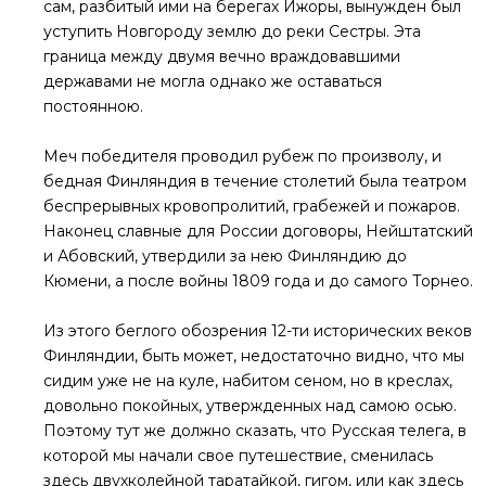
сам, разбитый ими на берегах Ижоры, вынужден был
уступить Новгороду землю до реки Сестры. Эта
граница между двумя вечно враждовавшими
державами не могла однако же оставаться
постоянною.
Меч победителя проводил рубеж по произволу, и
бедная Финляндия в течение столетий была театром
беспрерывных кровопролитий, грабежей и пожаров.
Наконец славные для России договоры, Нейштатский
и Абовский, утвердили за нею Финляндию до
Кюмени, а после войны 1809 года и до самого Торнео.
Из этого беглого обозрения 12-ти исторических веков
Финляндии, быть может, недостаточно видно, что мы
сидим уже не на куле, набитом сеном, но в креслах,
довольно покойных, утвержденных над самою осью.
Поэтому тут же должно сказать, что Русская телега, в
которой мы начали свое путешествие, сменилась
здесь двухколейной таратайкой, гигом, или как здесь