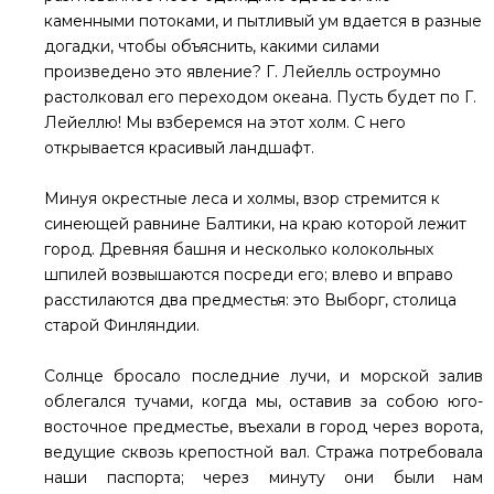
каменными потоками, и пытливый ум вдается в разные
догадки, чтобы объяснить, какими силами
произведено это явление? Г. Лейелль остроумно
растолковал его переходом океана. Пусть будет по Г.
Лейеллю! Мы взберемся на этот холм. С него
открывается красивый ландшафт.
Минуя окрестные леса и холмы, взор стремится к
синеющей равнине Балтики, на краю которой лежит
город. Древняя башня и несколько колокольных
шпилей возвышаются посреди его; влево и вправо
расстилаются два предместья: это Выборг, столица
старой Финляндии.
Солнце бросало последние лучи, и морской залив
облегался тучами, когда мы, оставив за собою юго-
восточное предместье, въехали в город через ворота,
ведущие сквозь крепостной вал. Стража потребовала
наши паспорта; через минуту они были нам