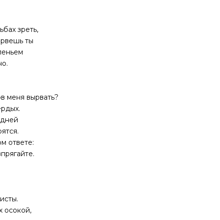
ьбах зреть,
 рвешь ты
рпеньем
но.
ов меня вырвать?
ердых.
 дней
ятся.
м ответе:
впрягайте.
исты.
х осокой,