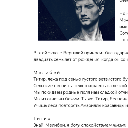
без
Но 
Ман
име
Сот
Пол
В этой эклоге Вергилий приносит благодарн
двадцать семь лет от рождения, когда он соч
M e л и б е й
Титир, лежа под сенью густого ветвистого бу
Сельские песни ты нежно играешь на легкой 
Мы покидаем родные поля нам сладкой отчи
Мы из отчизны бежим. Ты же, Титир, беспеч
Учишь леса повторять Амариллы красавицы и
Т и т и р
Знай, Мелибей,
я богу спокойствием жизни