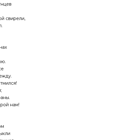
гнцев
.
ой свирели,
.
нах
ою.
се
ежду.
атмился!
;
раны.
рой нам!
ом
выкли