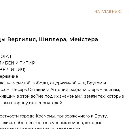
НА ГЛАВНУЮ
ды Вергилия, Шиллера, Мейстера
ОГА I
ЛИБЕЙ И ТИТИР
 ВЕРГИЛИЯ)
ержание
ле знаменитой победы, одержанной над Брутом и
ссом, Цесарь Октавий и Антоний раздали старым воинам,
жившим в этой войне под их знаменами, земли тех, которые
жали сторону их неприятелей.
естности города Кремоны, приверженного к Бруту,
лались собственностью суровых воинов, которые