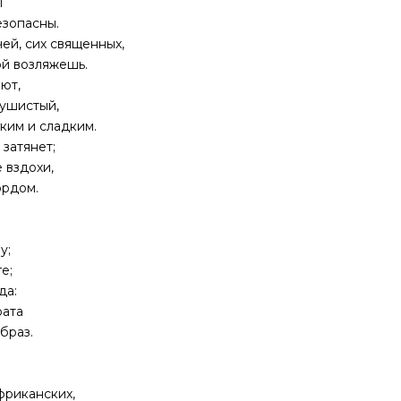
ы
езопасны.
ей, сих священных,
ой возляжешь.
ают,
ушистый,
ким и сладким.
 затянет;
 вздохи,
ордом.
у;
е;
да:
рата
браз.
фриканских,