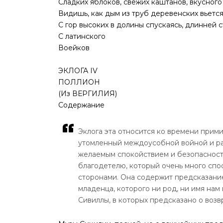
Сладких яблоков, свежих каштанов, вкусного
Видишь, как дым из труб деревенских вьется
С гор высоких в долины спускаясь, длинней с
С латинского
Воейков
ЭКЛОГА IV
ПОЛЛИОН
(Из ВЕРГИЛИЯ)
Содержание
Эклога эта относится ко времени прим
утомленный междоусобной войной и раз
желаемым спокойствием и безопасность
благодетелю, который очень много с
сторонами. Она содержит предсказание
младенца, которого ни род, ни имя нам
Сивиллы, в которых предсказано о возв