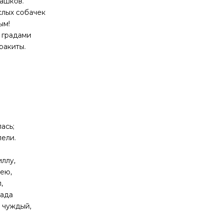
ашков.
слых собачек
ым!
 градами
ракиты.
ась;
лели.
ллу,
тею,
,
тада
 чуждый,