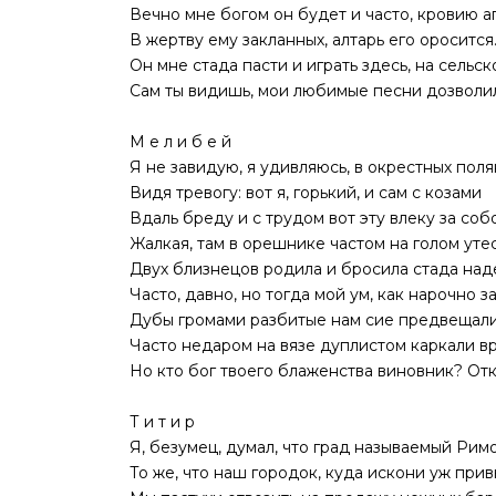
Вечно мне богом он будет и часто, кровию а
В жертву ему закланных, алтарь его оросится
Он мне стада пасти и играть здесь, на сельск
Сам ты видишь, мои любимые песни дозволил
М е л и б е й
Я не завидую, я удивляюсь, в окрестных поля
Видя тревогу: вот я, горький, и сам с козами
Вдаль бреду и с трудом вот эту влеку за соб
Жалкая, там в орешнике частом на голом уте
Двух близнецов родила и бросила стада над
Часто, давно, но тогда мой ум, как нарочно з
Дубы громами разбитые нам сие предвещали
Часто недаром на вязе дуплистом каркали в
Но кто бог твоего блаженства виновник? Отк
Т и т и р
Я, безумец, думал, что град называемый Рим
То же, что наш городок, куда искони уж при