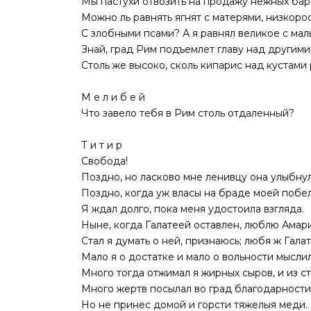
Мы пастухи отвозить на продажу нежных бар
Можно ль равнять ягнят с матерями, низкоро
С злобными псами? А я равнял великое с мал
Знай, град Рим подъемлет главу над другими
Столь же высоко, сколь кипарис над кустами 
М е л и б е й
Что завело тебя в Рим столь отдаленный?
Т и т и р
Свобода!
Поздно, но ласково мне ленивцу она улыбнул
Поздно, когда уж власы на браде моей побе
Я ждал долго, пока меня удостоила взгляда.
Ныне, когда Галатеей оставлен, люблю Амари
Стал я думать о ней, признаюсь; любя ж Гала
Мало я о достатке и мало о вольности мыслил
Много тогда отжимал я жирных сыров, и из с
Много жертв посылал во град благодарности
Но не принес домой и горсти тяжелыя меди.