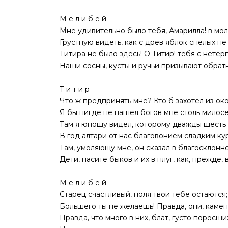
М е л и б е й
Мне удивительно было тебя, Амарилла! в мол
Грустную видеть, как с древ яблок спелых не
Титира не было здесь! О Титир! тебя с нете
Наши сосны, кусты и ручьи призывают обрат
Т и т и р
Что ж предпринять мне? Кто б захотел из ок
Я бы нигде не нашел богов мне столь милос
Там я юношу видел, которому дважды шесть
В год алтари от нас благовонием сладким кур
Там, умоляющу мне, он сказал в благосклонно
Дети, пасите быков и их в плуг, как, прежде, 
М е л и б е й
Старец счастливый, поля твои тебе остаются;
Большего ты не желаешь! Правда, они, камен
Правда, что много в них, блат, густо поросши