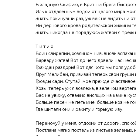
В хладную Скифию, в Крит, на брега быстрот
Иль к отдаленным водой от целого мира Бри
Знать, покинувши раз, уж век не видать ни от
Ни дернового крова родительской хижины т
Знать, никогда не порадуюсь жатвой я прежн
Т и т и р
Воин свирепый, хозяином нив, вновь вспахан
Варвару жатва! Вот до чего довели нас несч
Граждан раздоры! Вот для кого мы поля удоб
Друг Мелибей, прививай теперь свои груши 
Грозды сади. Ступай, мое прежде счастливое
Козы, теперь уж я возлежа, в зеленом вертеп
Вас не увижу, отважно висящих на камне кус
Больше песен не петь мне! больше коз не гон
Где щипали они и ракиту и горькую иву.
Переночуй у меня, отдохни от дороги, споко
Постлана мягко постель из листьев зеленых, 