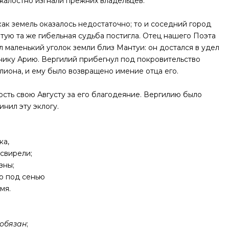
жалостно изгнали прежних владельцев.
как земель оказалось недостаточно; то и соседний город
тую та же гибельная судьба постигла. Отец нашего Поэта
л маленький уголок земли близ Мантуи: он достался в удел
нику Арию. Вергилий прибегнул под покровительство
лиона, и ему было возвращено имение отца его.
ость свою Августу за его благодеяние. Вергилию было
инил эту эклогу.
ка,
свирели;
зны;
но под сенью
мя.
 обязан
;