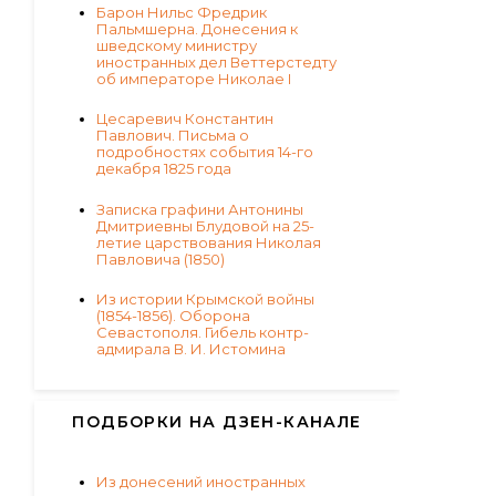
Барон Нильс Фредрик
Пальмшерна. Донесения к
шведскому министру
иностранных дел Веттерстедту
об императоре Николае I
Цесаревич Константин
Павлович. Письма о
подробностях события 14-го
декабря 1825 года
Записка графини Антонины
Дмитриевны Блудовой на 25-
летие царствования Николая
Павловича (1850)
Из истории Крымской войны
(1854-1856). Оборона
Севастополя. Гибель контр-
адмирала В. И. Истомина
ПОДБОРКИ НА ДЗЕН-КАНАЛЕ
Из донесений иностранных