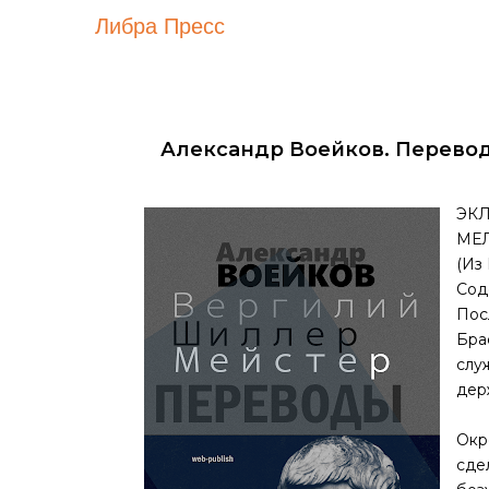
Либра Пресс
Александр Воейков. Перево
ЭКЛ
МЕ
(Из
Сод
Пос
Бра
слу
дер
Окр
сде