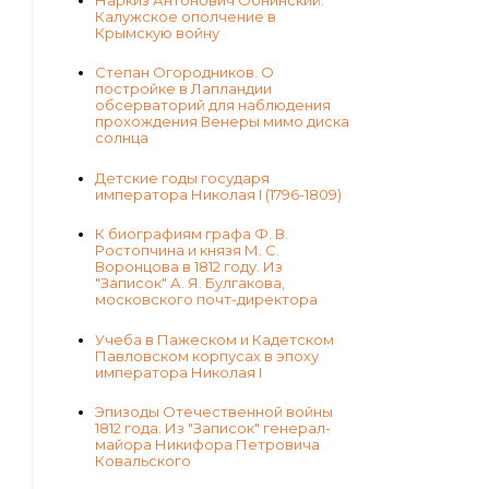
Калужское ополчение в
Крымскую войну
Степан Огородников. О
постройке в Лапландии
обсерваторий для наблюдения
прохождения Венеры мимо диска
солнца
Детские годы государя
императора Николая I (1796-1809)
К биографиям графа Ф. В.
Ростопчина и князя М. С.
Воронцова в 1812 году. Из
"Записок" А. Я. Булгакова,
московского почт-директора
Учеба в Пажеском и Кадетском
Павловском корпусах в эпоху
императора Николая I
Эпизоды Отечественной войны
1812 года. Из "Записок" генерал-
майора Никифора Петровича
Ковальского