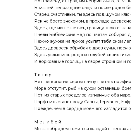
Но в замену, от трав, им непривычных, от язв
Ближней непраздные овцы, и после родов б
Старец счастливый, ты здесь под шумом ключ
Рек на бреге знакомом, в прохладе древесн
Здесь, где ивы сплетясь, границу твою означ
Пчелы Библейские мед по цветам собирая д
Нежно жужжа на лужке усыпят тебя сном лег
Здесь дровосек обрубая с древ сучья, песню
Здесь услышишь родных голубей своих тихие
И воркование горлиц, на яворе стройном и г
Т и т и р
Нет, легконогие серны начнут летать по эфир
Море отступит, рыб на сухом оставивши брег
Нет, из старых пределов изгнанные оба наро
Парф пить станет воду Саоны, Германец Евф
Прежде, чем в сердце моем его изгладится о
М е л и б е й
Мы ж побредем томиться жаждой в песках а