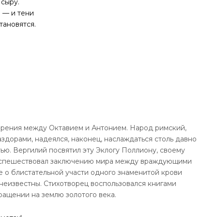
 сыру.
 — и тени
тановятся.
ирения между Октавием и Антонием. Народ римский,
дорами, надеялся, наконец, наслаждаться столь давно
ю. Вергилий посвятил эту Эклогу Поллиону, своему
поспешествовал заключению мира между враждующими
 о блистательной участи одного знаменитой крови
 неизвестны. Стихотворец воспользовался книгами
ращении на землю золотого века.